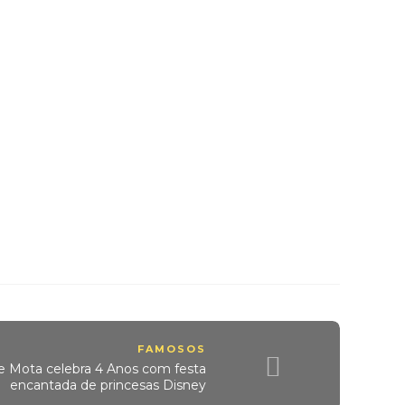
FAMOSOS
te Mota celebra 4 Anos com festa
encantada de princesas Disney