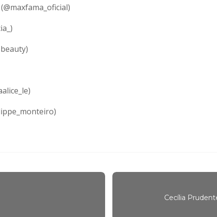
(@maxfama_oficial)
ia_)
beauty)
alice_le)
lippe_monteiro)
Cecília Pruden