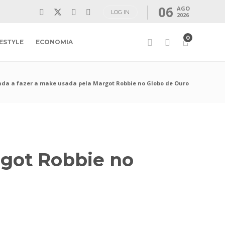
06
AGO
LOG IN
2026
0
FESTYLE
ECONOMIA
da a fazer a make usada pela Margot Robbie no Globo de Ouro
rgot Robbie no