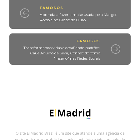
FAMOSOS
Aprenda a fazer a make usada pela Margot
Robbie no Globo de Ouro
FAMOSOS
Transformando vidas e desafiando padrões:
Cauê Aquino da Silva, Conhecido como
"Insano" nas Redes Sociais
O site El Madrid Brasil é um site que atende a uma agência de
notícias. A responsabilidade pelo conteúdo é inteiramente de