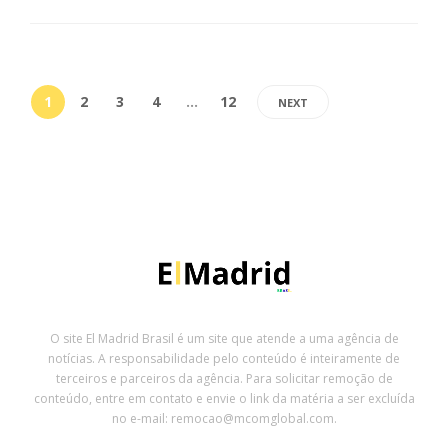
1
2
3
4
…
12
NEXT
O site El Madrid Brasil é um site que atende a uma agência de
notícias. A responsabilidade pelo conteúdo é inteiramente de
terceiros e parceiros da agência. Para solicitar remoção de
conteúdo, entre em contato e envie o link da matéria a ser excluída
no e-mail: remocao@mcomglobal.com.