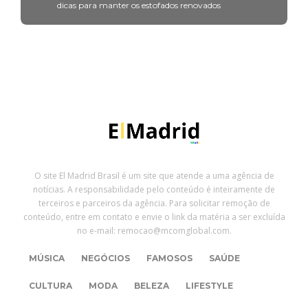
dicas para manter os estofados renovados
O site El Madrid Brasil é um site que atende a uma agência de
notícias. A responsabilidade pelo conteúdo é inteiramente de
terceiros e parceiros da agência. Para solicitar remoção de
conteúdo, entre em contato e envie o link da matéria a ser excluída
no e-mail: remocao@mcomglobal.com.
MÚSICA
NEGÓCIOS
FAMOSOS
SAÚDE
CULTURA
MODA
BELEZA
LIFESTYLE