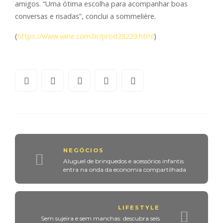
amigos. “Uma ótima escolha para acompanhar boas
conversas e risadas”, conclui a sommelière.
(
https://www.wine.com.br/
prod28229.html
)
NEGÓCIOS
Aluguel de brinquedos e acessórios infantis
entra na onda da economia compartilhada
LIFESTYLE
Sem sujeira e sem manchas: descubra seis