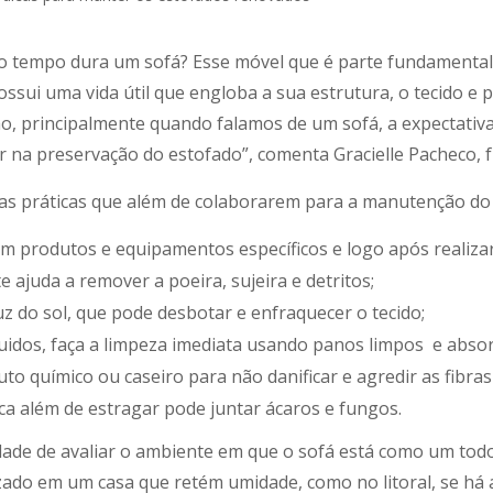
 tempo dura um sofá? Esse móvel que é parte fundamental d
ossui uma vida útil que engloba a sua estrutura, o tecido 
o, principalmente quando falamos de um sofá, a expectati
r na preservação do estofado”, comenta Gracielle Pacheco, f
as práticas que além de colaborarem para a manutenção do m
om produtos e equipamentos específicos e logo após realiza
 ajuda a remover a poeira, sujeira e detritos;
uz do sol, que pode desbotar e enfraquecer o tecido;
idos, faça a limpeza imediata usando panos limpos e absor
o químico ou caseiro para não danificar e agredir as fibras 
ca além de estragar pode juntar ácaros e fungos.
sidade de avaliar o ambiente em que o sofá está como um tod
izado em um casa que retém umidade, como no litoral, se há 