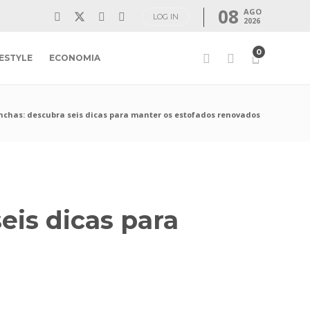
08
AGO
LOG IN
2026
0
FESTYLE
ECONOMIA
chas: descubra seis dicas para manter os estofados renovados
eis dicas para