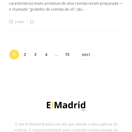
características muito próximas de uma comida recém-preparada —
o chamado “gostinho de comida de vó”, tão...
2 min
1
2
3
4
…
15
NEXT
O site El Madrid Brasil é um site que atende a uma agência de
notícias. A responsabilidade pelo conteúdo é inteiramente de