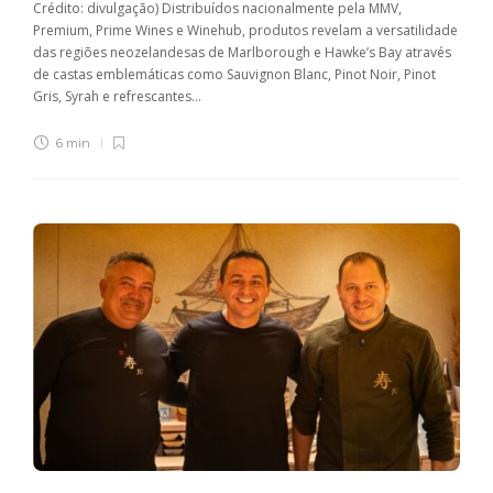
Crédito: divulgação) Distribuídos nacionalmente pela MMV,
Premium, Prime Wines e Winehub, produtos revelam a versatilidade
das regiões neozelandesas de Marlborough e Hawke’s Bay através
de castas emblemáticas como Sauvignon Blanc, Pinot Noir, Pinot
Gris, Syrah e refrescantes...
6 min