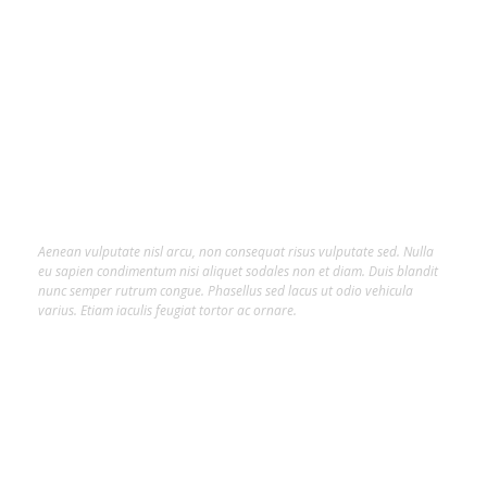
About Us
Lorem ipsum dolor sit amet, consectetur
adipiscing elit.
Aenean vulputate nisl arcu, non consequat risus vulputate sed. Nulla
eu sapien condimentum nisi aliquet sodales non et diam. Duis blandit
nunc semper rutrum congue. Phasellus sed lacus ut odio vehicula
varius. Etiam iaculis feugiat tortor ac ornare.
Hot Tags