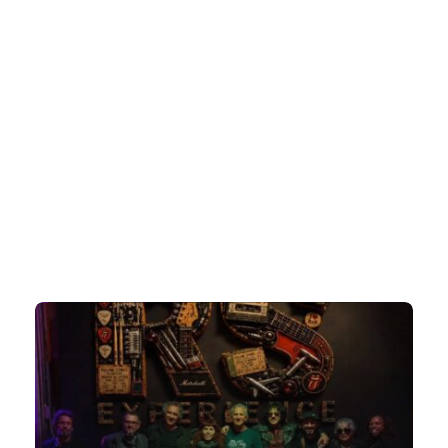
##INFLUENCER
#ARTE
#CLAIR DA SILVEIRA
#CLAIR DA SILVEIRA SAVINO
#CONFORTE-SE
#COPA DO MUNDO
#CULTURA
#INTELIGÊNCIA ARTIFICIAL
#JOINVILLE
#MAX FASHION TOUR
#MIDIA
#ODOGUIINHA
#REJANE PAULETTI
#SALTO COUTURE
#TIPS
Trending Slider