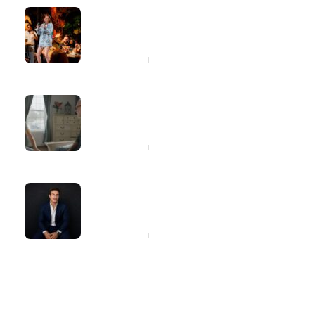
Marília Tavares entra para a lista de
consideração do Latin Grammy com
o projeto “Marília 2.0”
20 horas ago
Dia dos Pais: cinco atitudes simples
que ajudarão seu pai a cuidar melhor
da saúde
20 horas ago
Giovanni Zarutti explica quando a
carta de crédito pode fazer sentido
na compra de imóveis e veículos
20 horas ago