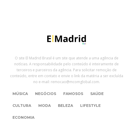
O site El Madrid Brasil é um site que atende a uma agência de
notícias. A responsabilidade pelo conteúdo é inteiramente de
terceiros e parceiros da agência. Para solicitar remoção de
conteúdo, entre em contato e envie o link da matéria a ser excluída
no e-mail: remocao@mcomglobal.com.
MÚSICA
NEGÓCIOS
FAMOSOS
SAÚDE
CULTURA
MODA
BELEZA
LIFESTYLE
ECONOMIA