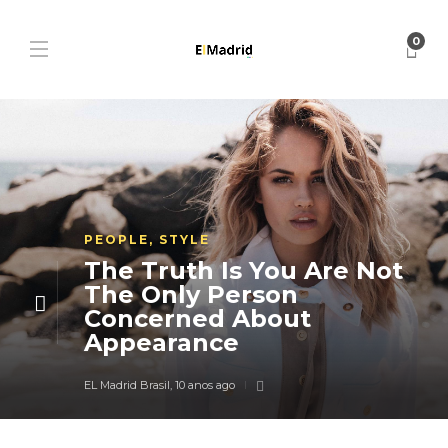
0
PEOPLE
,
STYLE
The Truth Is You Are Not
The Only Person
Concerned About
Appearance
EL Madrid Brasil
,
10 anos ago