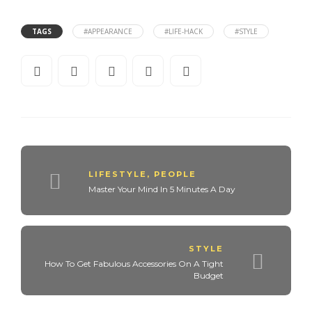
TAGS
#APPEARANCE
#LIFE-HACK
#STYLE
LIFESTYLE
,
PEOPLE
Master Your Mind In 5 Minutes A Day
STYLE
How To Get Fabulous Accessories On A Tight
Budget