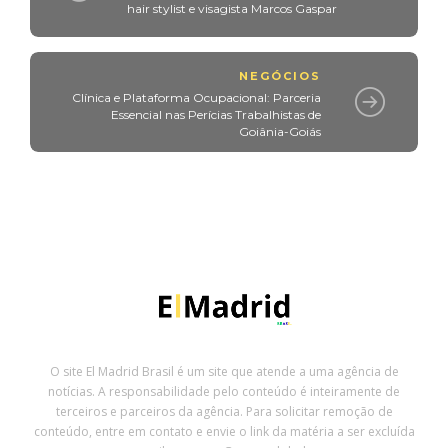
hair stylist e visagista Marcos Gaspar
NEGÓCIOS
Clínica e Plataforma Ocupacional: Parceria
Essencial nas Perícias Trabalhistas de
Goiânia-Goiás
O site El Madrid Brasil é um site que atende a uma agência de
notícias. A responsabilidade pelo conteúdo é inteiramente de
terceiros e parceiros da agência. Para solicitar remoção de
conteúdo, entre em contato e envie o link da matéria a ser excluída