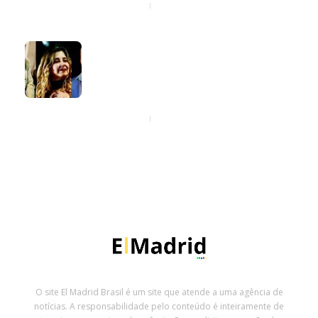
14 horas ago
Marvio Ciribelli e Tom Bergeron
comemoram aniversário com show
em homenagem a Sergio Mendes,
João Gilberto, Tom Jobim e João
Donato
14 horas ago
O site El Madrid Brasil é um site que atende a uma agência de
notícias. A responsabilidade pelo conteúdo é inteiramente de