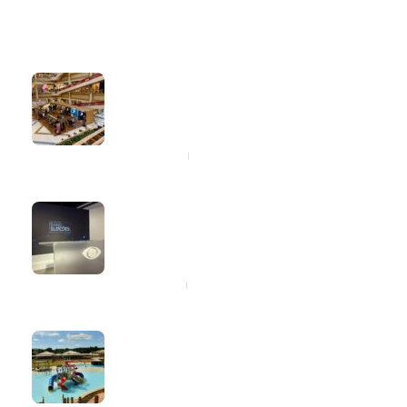
Latest
Popular
Mega Polo transforma lançamento
de coleção em plataforma nacional
de negócios e projeta crescimento
de mais de 15%
4 horas ago
Band Bahia realiza tradicional debate
entre candidatos ao Governo da
Bahia para mais de 300 cidades
neste domingo (9)
9 horas ago
Santíssimo Resort participa da
Resort Week com descontos de até
15% para hospedagens no segundo
semestre