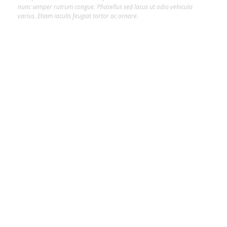
nunc semper rutrum congue. Phasellus sed lacus ut odio vehicula
varius. Etiam iaculis feugiat tortor ac ornare.
Hot Tags
##ARTISTAS
##INFLUENCER
#ARTE
#CLAIR DA SILVEIRA
#CLAIR DA SILVEIRA SAVINO
#CONFORTE-SE
#COPA DO MUNDO
#CULTURA
#INTELIGÊNCIA ARTIFICIAL
#JOINVILLE
#MAX FASHION TOUR
#MIDIA
#ODOGUIINHA
#SALTO COUTURE
#TIPS