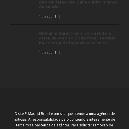
que ajudarão seu pai a cuidar melhor
da saúde
1 dia ago
Giovanni Zarutti explica quando a
carta de crédito pode fazer sentido
na compra de imóveis e veículos
1 dia ago
O site El Madrid Brasil é um site que atende a uma agência de
notícias. A responsabilidade pelo conteúdo é inteiramente de
terceiros e parceiros da agência. Para solicitar remoção de