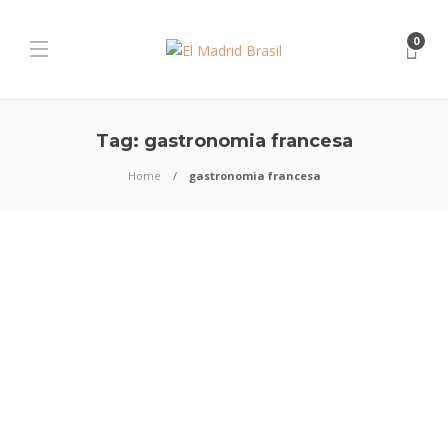
0
Tag:
gastronomia francesa
Home
gastronomia francesa
GASTRONOMIA
Empresária brasileira
Janaina de Macedo, declara
sua paixão pela
gastronomia francesa