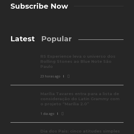
Subscribe Now
Latest
Popular
RS Experience leva o universo dos
Rolling Stones ao Blue Note São
Paulo
23 horas ago
Marília Tavares entra para a lista de
consideração do Latin Grammy com
o projeto “Marília 2.0”
1 dia ago
Dia dos Pais: cinco atitudes simples