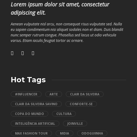
Lorem ipsum dolor sit amet, consectetur
adipiscing elit.
Aenean vulputate nisl arcu, non consequat risus vulputate sed. Nulla
eu sapien condimentum nisi aliquet sodales non et diam. Duis blandit
nunc semper rutrum congue. Phasellus sed lacus ut odio vehicula
varius. Etiam iaculis feugiat tortor ac ornare.
Hot Tags
#INFLUENCER
ARTE
CLAIR DA SILVEIRA
CLAIR DA SILVEIRA SAVINO
CONFORTE-SE
COPA DO MUNDO
CULTURA
INTELIGÊNCIA ARTIFICIAL
JOINVILLE
MAX FASHION TOUR
MIDIA
ODOGUIINHA