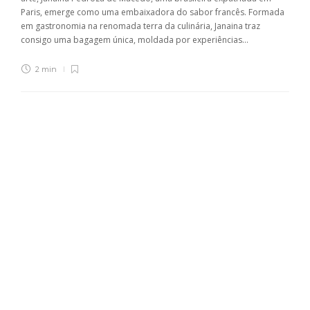
Paris, emerge como uma embaixadora do sabor francês. Formada
em gastronomia na renomada terra da culinária, Janaina traz
consigo uma bagagem única, moldada por experiências...
2 min
About Us
Lorem ipsum dolor sit amet, consectetur
adipiscing elit.