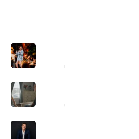
Latest
Popular
Marília Tavares entra para a lista de
consideração do Latin Grammy com
o projeto “Marília 2.0”
4 horas ago
Dia dos Pais: cinco atitudes simples
que ajudarão seu pai a cuidar melhor
da saúde
4 horas ago
Giovanni Zarutti explica quando a
carta de crédito pode fazer sentido
na compra de imóveis e veículos