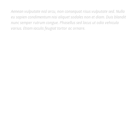
Aenean vulputate nisl arcu, non consequat risus vulputate sed. Nulla
eu sapien condimentum nisi aliquet sodales non et diam. Duis blandit
nunc semper rutrum congue. Phasellus sed lacus ut odio vehicula
varius. Etiam iaculis feugiat tortor ac ornare.
Hot Tags
##INFLUENCER
#ARTE
#CLAIR DA SILVEIRA
#CLAIR DA SILVEIRA SAVINO
#CONFORTE-SE
#COPA DO MUNDO
#CULTURA
#INTELIGÊNCIA ARTIFICIAL
#JOINVILLE
#MAX FASHION TOUR
#MIDIA
#ODOGUIINHA
#REJANE PAULETTI
#SALTO COUTURE
#TIPS