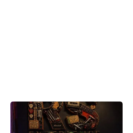
Hot Tags
##INFLUENCER
#ARTE
#CLAIR DA SILVEIRA
#CLAIR DA SILVEIRA SAVINO
#CONFORTE-SE
#COPA DO MUNDO
#CULTURA
#INTELIGÊNCIA ARTIFICIAL
#JOINVILLE
#MAX FASHION TOUR
#MIDIA
#ODOGUIINHA
#REJANE PAULETTI
#SALTO COUTURE
#TIPS
Trending Slider