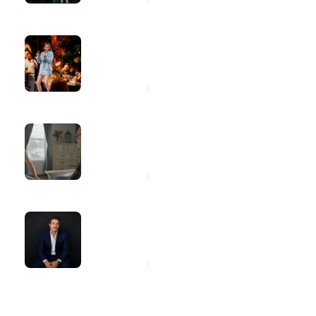
10 horas ago
Marília Tavares entra para a lista de
consideração do Latin Grammy com
o projeto “Marília 2.0”
15 horas ago
Dia dos Pais: cinco atitudes simples
que ajudarão seu pai a cuidar melhor
da saúde
15 horas ago
Giovanni Zarutti explica quando a
carta de crédito pode fazer sentido
na compra de imóveis e veículos
15 horas ago