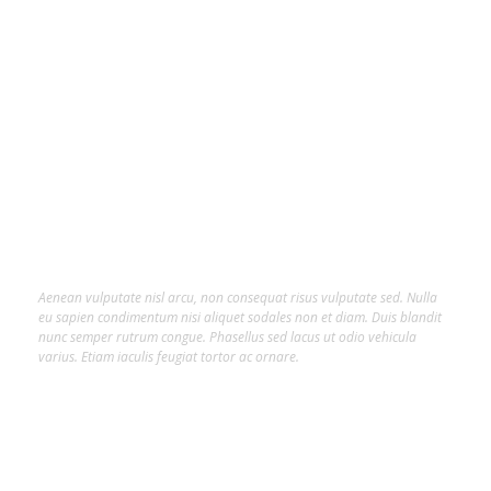
About Us
Lorem ipsum dolor sit amet, consectetur
adipiscing elit.
Aenean vulputate nisl arcu, non consequat risus vulputate sed. Nulla
eu sapien condimentum nisi aliquet sodales non et diam. Duis blandit
nunc semper rutrum congue. Phasellus sed lacus ut odio vehicula
varius. Etiam iaculis feugiat tortor ac ornare.