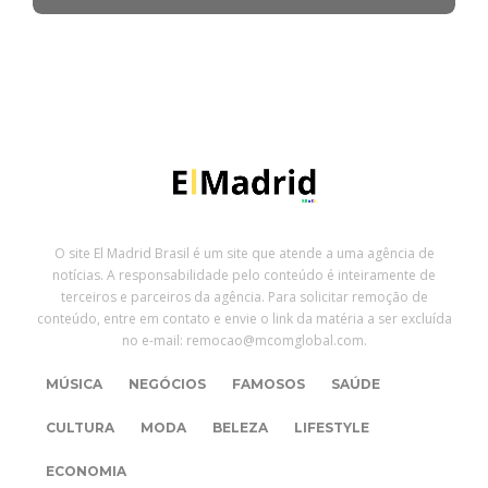
O site El Madrid Brasil é um site que atende a uma agência de
notícias. A responsabilidade pelo conteúdo é inteiramente de
terceiros e parceiros da agência. Para solicitar remoção de
conteúdo, entre em contato e envie o link da matéria a ser excluída
no e-mail: remocao@mcomglobal.com.
MÚSICA
NEGÓCIOS
FAMOSOS
SAÚDE
CULTURA
MODA
BELEZA
LIFESTYLE
ECONOMIA