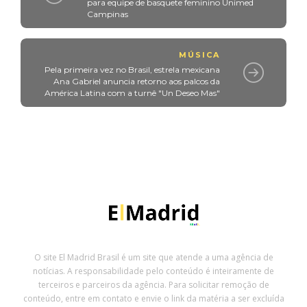
para equipe de basquete feminino Unimed
Campinas
MÚSICA
Pela primeira vez no Brasil, estrela mexicana
Ana Gabriel anuncia retorno aos palcos da
América Latina com a turnê "Un Deseo Mas"
O site El Madrid Brasil é um site que atende a uma agência de
notícias. A responsabilidade pelo conteúdo é inteiramente de
terceiros e parceiros da agência. Para solicitar remoção de
conteúdo, entre em contato e envie o link da matéria a ser excluída