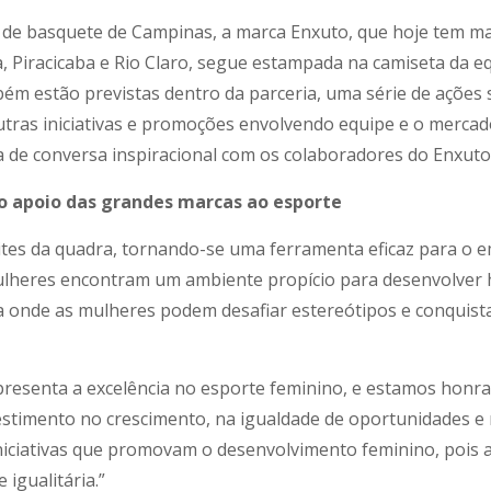
 de basquete de Campinas, a marca Enxuto, que hoje tem ma
, Piracicaba e Rio Claro, segue estampada na camiseta da 
m estão previstas dentro da parceria, uma série de ações 
ras iniciativas e promoções envolvendo equipe e o mercado.
 de conversa inspiracional com os colaboradores do Enxuto
 apoio das grandes marcas ao esporte
ites da quadra, tornando-se uma ferramenta eficaz para o
ulheres encontram um ambiente propício para desenvolver ha
ma onde as mulheres podem desafiar estereótipos e conquis
esenta a excelência no esporte feminino, e estamos honra
nvestimento no crescimento, na igualdade de oportunidade
iciativas que promovam o desenvolvimento feminino, pois a
igualitária.”