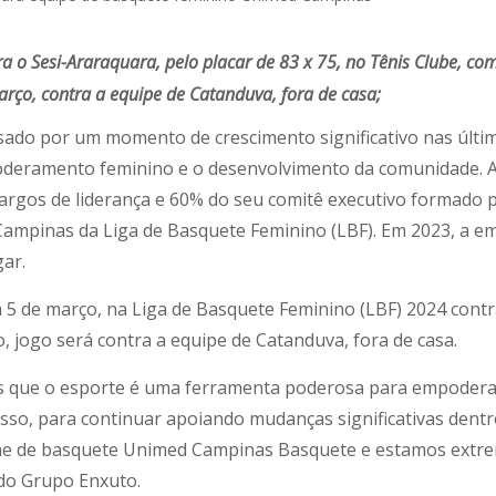
a o Sesi-Araraquara, pelo placar de 83 x 75, no Tênis Clube, com
rço, contra a equipe de Catanduva, fora de casa;
sado por um momento de crescimento significativo nas últ
eramento feminino e o desenvolvimento da comunidade. A
rgos de liderança e 60% do seu comitê executivo formado p
Campinas da Liga de Basquete Feminino (LBF). Em 2023, a 
ar.
ia 5 de março, na Liga de Basquete Feminino (LBF) 2024 con
, jogo será contra a equipe de Catanduva, fora de casa.
 que o esporte é uma ferramenta poderosa para empoderar
isso, para continuar apoiando mudanças significativas den
ime de basquete Unimed Campinas Basquete e estamos extre
 do Grupo Enxuto.