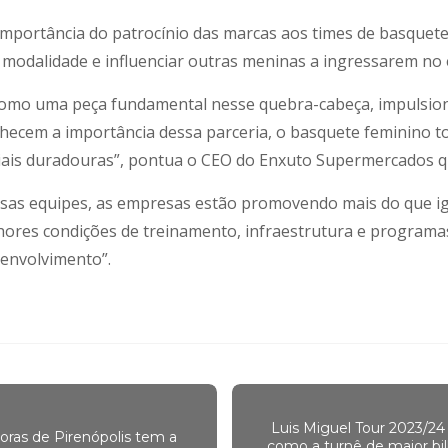
importância do patrocínio das marcas aos times de basquete
odalidade e influenciar outras meninas a ingressarem no 
 como uma peça fundamental nesse quebra-cabeça, impulsi
nhecem a importância dessa parceria, o basquete feminino t
iais duradouras”, pontua o CEO do Enxuto Supermercados qu
 essas equipes, as empresas estão promovendo mais do que 
hores condições de treinamento, infraestrutura e programas
senvolvimento”.
Luis Miguel Tour 2023/24
ras de Pirenópolis tem a
como a turnê de maior bi