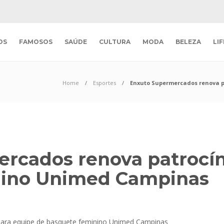
OS
FAMOSOS
SAÚDE
CULTURA
MODA
BELEZA
LI
Home
Esportes
Enxuto Supermercados renova p
rcados renova patrocín
nino Unimed Campinas