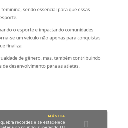
 feminino, sendo essencial para que essas
esporte.
onando o esporte e impactando comunidades
orna-se um veículo não apenas para conquistas
e finaliza:
igualdade de gênero, mas, também contribuindo
 de desenvolvimento para as atletas,
MÚSICA
 quebra recordes e se estabelece
lheteria do mundo, superando U2