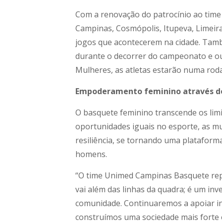
Com a renovação do patrocínio ao time
Campinas, Cosmópolis, Itupeva, Limeira
jogos que acontecerem na cidade. També
durante o decorrer do campeonato e out
Mulheres, as atletas estarão numa roda
Empoderamento feminino através do
O basquete feminino transcende os lim
oportunidades iguais no esporte, as m
resiliência, se tornando uma platafor
homens.
“O time Unimed Campinas Basquete repr
vai além das linhas da quadra; é um i
comunidade. Continuaremos a apoiar in
construímos uma sociedade mais forte e 