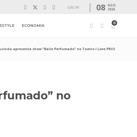
08
AGO
LOG IN
2026
0
FESTYLE
ECONOMIA
Lucinda apresenta show “Baile Perfumado” no Teatro I Love PRIO
erfumado” no