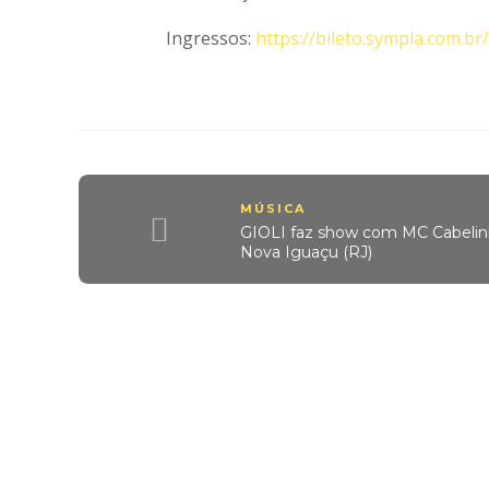
Ingressos:
https://bileto.sympla.com.b
MÚSICA
GIOLI faz show com MC Cabelinh
Nova Iguaçu (RJ)