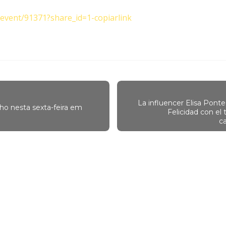
r/event/91371?share_id=1-copiarlink
La influencer Elisa Ponte 
o nesta sexta-feira em
Felicidad con el
ca