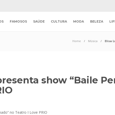
OS
FAMOSOS
SAÚDE
CULTURA
MODA
BELEZA
LI
Home
Música
Elisa 
apresenta show “Baile P
RIO