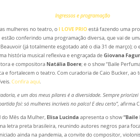
Ingressos e programação
as mulheres no teatro, o
I LOVE PRIO
está fazendo uma pro
 estão conferindo uma programação diversa, que vai de um
Beauvoir (já totalmente esgotado até o dia 31 de março); 
ma história musical reflexiva e engraçada de
Giovana Fagu
antora e compositora
Natália Boere
; e o show “Baile Perfum
ca e fortalecem o teatro. Com curadoria de Caio Bucker, ao 
íveis.
Confira aqui
.
adoria, e um dos meus pilares é a diversidade. Sempre prioriz
rtida foi: só mulheres incríveis no palco! E deu certo”,
afirma C
l do Mês da Mulher,
Elisa Lucinda
apresenta o show
“Baile
na letra preta brasileira, reunindo autores negros para foc
niciado ainda na pandemia, a convite do compositor, violoni