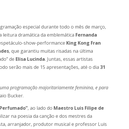
gramação especial durante todo o mês de março,
a leitura dramática da emblemática
Fernanda
o espetáculo-show-performance
King Kong Fran
ndes
, que garantiu muitas risadas na última
ado” de
Elisa Lucinda
. Juntas, essas artistas
todo serão mais de 15 apresentações, até o dia
31
ei uma programação majoritariamente feminina, e para
aio Bucker.
 Perfumado”
, ao lado do
Maestro Luis Filipe de
alizar na poesia da canção e dos mestres da
sta, arranjador, produtor musical e professor Luis