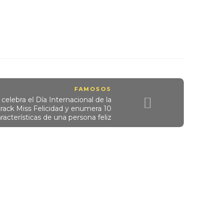
FAMOSOS
celebra el Día Internacional de la
 track Miss Felicidad y enumera 10
racterísticas de una persona feliz