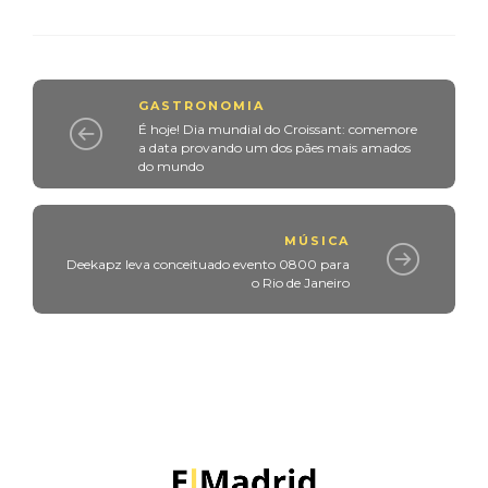
GASTRONOMIA
É hoje! Dia mundial do Croissant: comemore
a data provando um dos pães mais amados
do mundo
MÚSICA
Deekapz leva conceituado evento 0800 para
o Rio de Janeiro