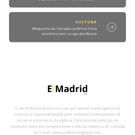
CULTURA
Bloquinho do Cerrado confirma trio e
encontro com a Liga dos Blocos
O site El Madrid Brasil é um site que atende a uma agência de
notícias. A responsabilidade pelo conteúdo é inteiramente de
terceiros e parceiros da agência. Para solicitar remoção de
conteúdo, entre em contato e envie o link da matéria a ser excluída
no e-mail: remocao@mcomglobal.com.