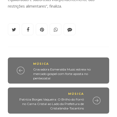
restrições alimentares”, finaliza.
MÚSICA
Gravadora Esmeralda Music estreia no
mercado gospel com forte aposta no
pentecostal
MÚSICA
Patrícia Borges Vaqueira: O Brilho do Forró
no Carna Cristal ao Lado da Prefeitura de
Cristalândia-Tocantins