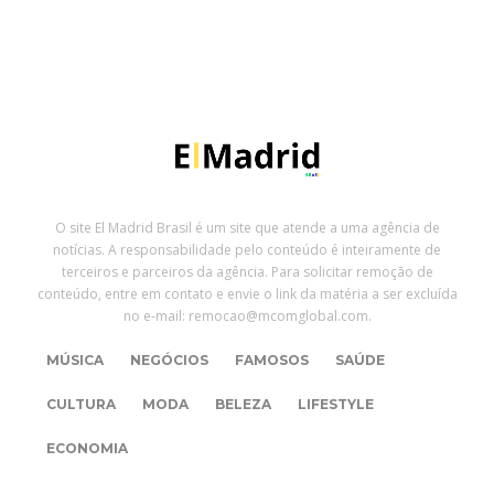
O site El Madrid Brasil é um site que atende a uma agência de
notícias. A responsabilidade pelo conteúdo é inteiramente de
terceiros e parceiros da agência. Para solicitar remoção de
conteúdo, entre em contato e envie o link da matéria a ser excluída
no e-mail: remocao@mcomglobal.com.
MÚSICA
NEGÓCIOS
FAMOSOS
SAÚDE
CULTURA
MODA
BELEZA
LIFESTYLE
ECONOMIA