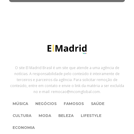
O site El Madrid Brasil é um site que atende a uma agência de
notícias. A responsabilidade pelo conteúdo é inteiramente de
terceiros e parceiros da agência. Para solicitar remoção de
conteúdo, entre em contato e envie o link da matéria a ser excluída
no e-mail: remocao@mcomglobal.com.
MÚSICA
NEGÓCIOS
FAMOSOS
SAÚDE
CULTURA
MODA
BELEZA
LIFESTYLE
ECONOMIA