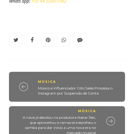
Whats app:
+55 44 3200-1392
MÚSICA
Músico e Influenciador Gito Sales Processa o
Instagram por Suspensão de Conta
MÚSICA
A nave já decolou na produtora Nakar Rec,
que aproveitou o carnaval e escolheu o
samba para dar início a uma nova era no
mercado musical