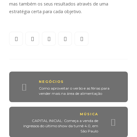
mas também os seus resultados através de uma
estratégia certa para cada objetivo.
NEGÓCIOS
Como aproveitar o verão e as férias para
vender mais na área de alimentação
MÚSICA
CAPITAL INICIAL: Começa a venda de
ingressos do último show da turnê 4.0, em
São Paulo