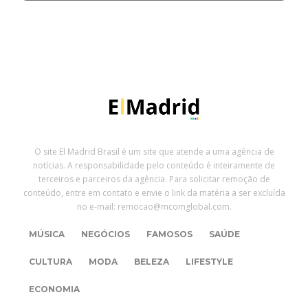
O site El Madrid Brasil é um site que atende a uma agência de
notícias. A responsabilidade pelo conteúdo é inteiramente de
terceiros e parceiros da agência. Para solicitar remoção de
conteúdo, entre em contato e envie o link da matéria a ser excluída
no e-mail: remocao@mcomglobal.com.
MÚSICA
NEGÓCIOS
FAMOSOS
SAÚDE
CULTURA
MODA
BELEZA
LIFESTYLE
ECONOMIA