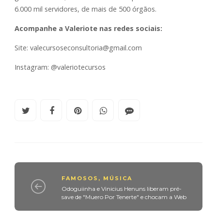
6.000 mil servidores, de mais de 500 órgãos.
Acompanhe a Valeriote nas redes sociais:
Site: valecursoseconsultoria@gmail.com
Instagram: @valeriotecursos
FAMOSOS
,
MÚSICA
Odoguiinha e Vinicius Henuns liberam pré-
save de "Muero Por Tenerte" e chocam a Web