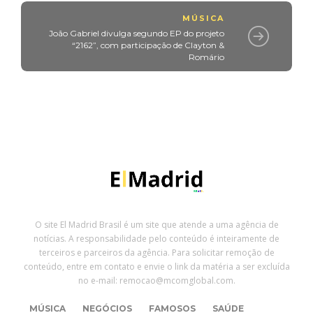
MÚSICA
João Gabriel divulga segundo EP do projeto
“2162”, com participação de Clayton &
Romário
O site El Madrid Brasil é um site que atende a uma agência de
notícias. A responsabilidade pelo conteúdo é inteiramente de
terceiros e parceiros da agência. Para solicitar remoção de
conteúdo, entre em contato e envie o link da matéria a ser excluída
no e-mail: remocao@mcomglobal.com.
MÚSICA
NEGÓCIOS
FAMOSOS
SAÚDE