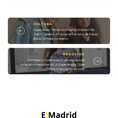
CULTURA
Espetáculo “Vinte Animais Entraram No
Trem” celebra 20 anos de carreira de Paulo
Bond Simões no teatro
NEGÓCIOS
Conheça o Close Hub! O seu espaço de
criação e crescimento. A Experiencia Close
Fans mais perto de você