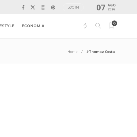
07
AGO
LOG IN
2026
0
FESTYLE
ECONOMIA
Home
#Thomaz Costa