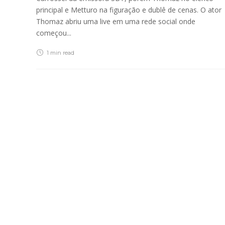
principal e Metturo na figuração e dublê de cenas. O ator
Thomaz abriu uma live em uma rede social onde
começou...
1 min
read
About Us