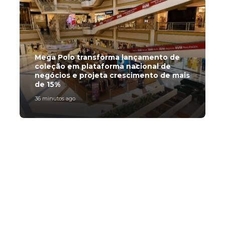
Mega Polo transforma lançamento de
B
coleção em plataforma nacional de
e
negócios e projeta crescimento de mais
p
de 15%
d
36 minutos ago
5
Subscribe Now