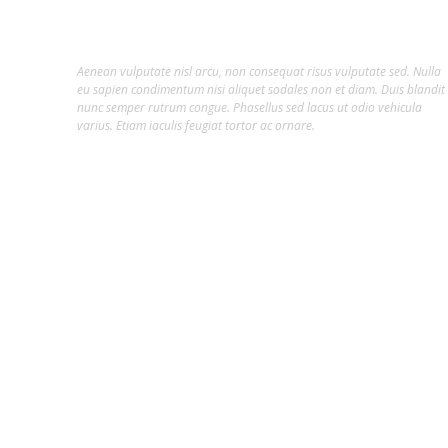
Lorem ipsum dolor sit amet, consectetur
adipiscing elit.
Aenean vulputate nisl arcu, non consequat risus vulputate sed. Nulla
eu sapien condimentum nisi aliquet sodales non et diam. Duis blandit
nunc semper rutrum congue. Phasellus sed lacus ut odio vehicula
varius. Etiam iaculis feugiat tortor ac ornare.
Hot Tags
##ARTISTAS
##INFLUENCER
#ARTE
#CLAIR DA SILVEIRA
#CLAIR DA SILVEIRA SAVINO
#CONFORTE-SE
#COPA DO MUNDO
#CULTURA
#INTELIGÊNCIA ARTIFICIAL
#JOINVILLE
#MAX FASHION TOUR
#MIDIA
#ODOGUIINHA