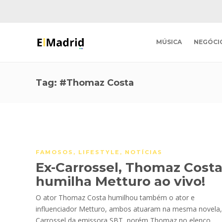
MÚSICA
NEGÓCI
Tag:
#Thomaz Costa
FAMOSOS
,
LIFESTYLE
,
NOTÍCIAS
Ex-Carrossel, Thomaz Cost
humilha Metturo ao vivo!
O ator Thomaz Costa humilhou também o ator e
influenciador Metturo, ambos atuaram na mesma novela,
Carrossel da emissora SBT, porém Thomaz no elenco