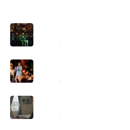
Latest
Popular
RS Experience leva o universo dos
Rolling Stones ao Blue Note São
Paulo
2 horas ago
Marília Tavares entra para a lista de
consideração do Latin Grammy com
o projeto “Marília 2.0”
7 horas ago
Dia dos Pais: cinco atitudes simples
que ajudarão seu pai a cuidar melhor
da saúde
7 horas ago