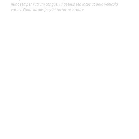
nunc semper rutrum congue. Phasellus sed lacus ut odio vehicula
varius. Etiam iaculis feugiat tortor ac ornare.
Hot Tags
##INFLUENCER
#ARTE
#CLAIR DA SILVEIRA
#CLAIR DA SILVEIRA SAVINO
#CONFORTE-SE
#COPA DO MUNDO
#CULTURA
#INTELIGÊNCIA ARTIFICIAL
#JOINVILLE
#MAX FASHION TOUR
#MIDIA
#ODOGUIINHA
#REJANE PAULETTI
#SALTO COUTURE
#TIPS