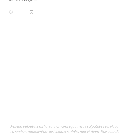
1 min
About Us
Lorem ipsum dolor sit amet, consectetur
adipiscing elit.
Aenean vulputate nisl arcu, non consequat risus vulputate sed. Nulla
eu sapien condimentum nisi aliquet sodales non et diam. Duis blandit