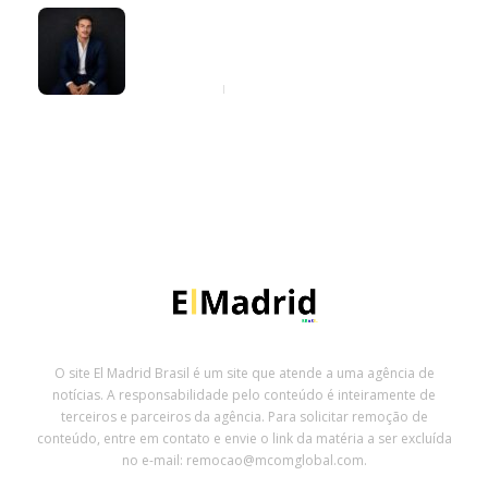
Giovanni Zarutti explica quando a
carta de crédito pode fazer sentido
na compra de imóveis e veículos
7 horas ago
O site El Madrid Brasil é um site que atende a uma agência de
notícias. A responsabilidade pelo conteúdo é inteiramente de
terceiros e parceiros da agência. Para solicitar remoção de
conteúdo, entre em contato e envie o link da matéria a ser excluída
no e-mail: remocao@mcomglobal.com.