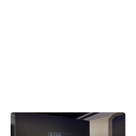
Hot Tags
##ARTISTAS
##INFLUENCER
#ARTE
#CLAIR DA SILVEIRA
#CLAIR DA SILVEIRA SAVINO
#CONFORTE-SE
#COPA DO MUNDO
#CULTURA
#INTELIGÊNCIA ARTIFICIAL
#JOINVILLE
#MAX FASHION TOUR
#MIDIA
#ODOGUIINHA
#SALTO COUTURE
#TIPS
Trending Slider