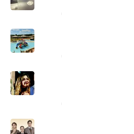
neste domingo (9)
3 horas ago
Santíssimo Resort participa da
Resort Week com descontos de até
15% para hospedagens no segundo
semestre
7 horas ago
Marvio Ciribelli e Tom Bergeron
comemoram aniversário com show
em homenagem a Sergio Mendes,
João Gilberto, Tom Jobim e João
Donato
8 horas ago
Reynaldo Gianecchini e Maria
Casadevall apresentam “Um Dia
Muito Especial” no Teatro da Ilha, na