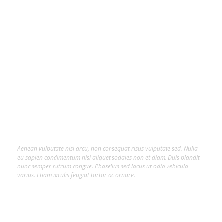
About Us
Lorem ipsum dolor sit amet, consectetur
adipiscing elit.
Aenean vulputate nisl arcu, non consequat risus vulputate sed. Nulla
eu sapien condimentum nisi aliquet sodales non et diam. Duis blandit
nunc semper rutrum congue. Phasellus sed lacus ut odio vehicula
varius. Etiam iaculis feugiat tortor ac ornare.