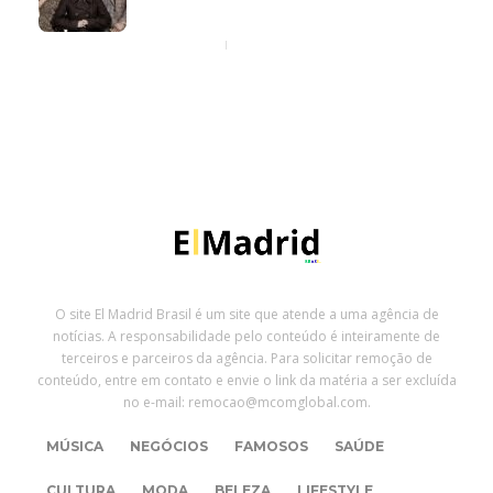
Ilha do Governador
8 horas ago
O site El Madrid Brasil é um site que atende a uma agência de
notícias. A responsabilidade pelo conteúdo é inteiramente de
terceiros e parceiros da agência. Para solicitar remoção de
conteúdo, entre em contato e envie o link da matéria a ser excluída
no e-mail: remocao@mcomglobal.com.
MÚSICA
NEGÓCIOS
FAMOSOS
SAÚDE
CULTURA
MODA
BELEZA
LIFESTYLE