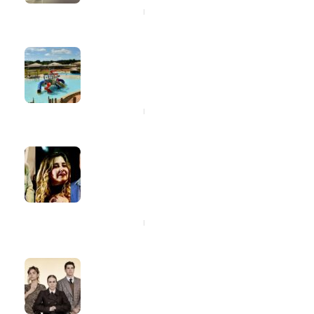
3 horas ago
Santíssimo Resort participa da
Resort Week com descontos de até
15% para hospedagens no segundo
semestre
8 horas ago
Marvio Ciribelli e Tom Bergeron
comemoram aniversário com show
em homenagem a Sergio Mendes,
João Gilberto, Tom Jobim e João
Donato
8 horas ago
Reynaldo Gianecchini e Maria
Casadevall apresentam “Um Dia
Muito Especial” no Teatro da Ilha, na
Ilha do Governador