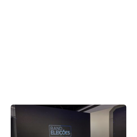
Hot Tags
##ARTISTAS
##INFLUENCER
#ARTE
#CLAIR DA SILVEIRA
#CLAIR DA SILVEIRA SAVINO
#CONFORTE-SE
#COPA DO MUNDO
#CULTURA
#INTELIGÊNCIA ARTIFICIAL
#JOINVILLE
#MAX FASHION TOUR
#MIDIA
#ODOGUIINHA
#SALTO COUTURE
#TIPS
Trending Slider