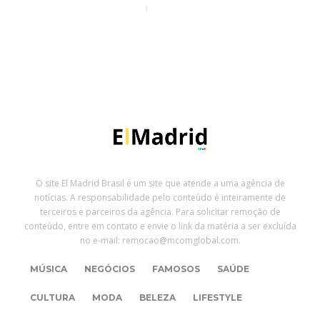
9 horas ago
O site El Madrid Brasil é um site que atende a uma agência de
notícias. A responsabilidade pelo conteúdo é inteiramente de
terceiros e parceiros da agência. Para solicitar remoção de
conteúdo, entre em contato e envie o link da matéria a ser excluída
no e-mail: remocao@mcomglobal.com.
MÚSICA
NEGÓCIOS
FAMOSOS
SAÚDE
CULTURA
MODA
BELEZA
LIFESTYLE