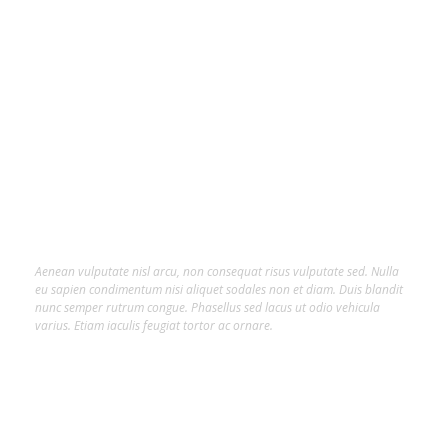
About Us
Lorem ipsum dolor sit amet, consectetur
adipiscing elit.
Aenean vulputate nisl arcu, non consequat risus vulputate sed. Nulla
eu sapien condimentum nisi aliquet sodales non et diam. Duis blandit
nunc semper rutrum congue. Phasellus sed lacus ut odio vehicula
varius. Etiam iaculis feugiat tortor ac ornare.