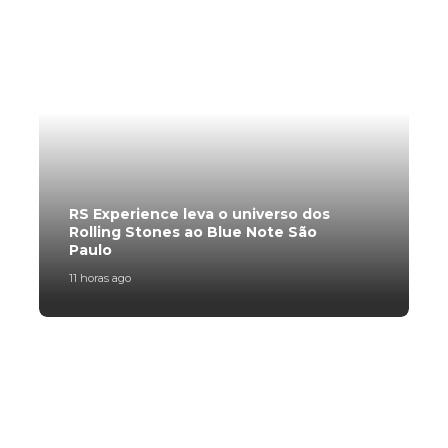
Trending Slider
RS Experience leva o universo dos
M
Rolling Stones ao Blue Note São
c
Paulo
p
11 horas ago
1
Subscribe Now