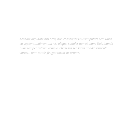
About Us
Lorem ipsum dolor sit amet, consectetur
adipiscing elit.
Aenean vulputate nisl arcu, non consequat risus vulputate sed. Nulla
eu sapien condimentum nisi aliquet sodales non et diam. Duis blandit
nunc semper rutrum congue. Phasellus sed lacus ut odio vehicula
varius. Etiam iaculis feugiat tortor ac ornare.
Hot Tags
##INFLUENCER
#ARTE
#CLAIR DA SILVEIRA
#CLAIR DA SILVEIRA SAVINO
#CONFORTE-SE
#COPA DO MUNDO
#CULTURA