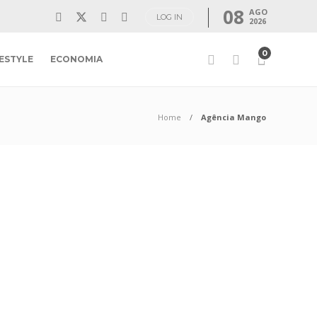
08
AGO
LOG IN
2026
0
FESTYLE
ECONOMIA
Home
Agência Mango