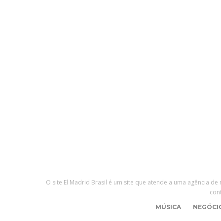
#CLAIR DA SILVEIRA SAVINO
#CONFORTE-SE
#COPA DO MUNDO
#CULTURA
#INTELIGÊNCIA ARTIFICIAL
#JOINVILLE
#MAX FASHION TOUR
#MIDIA
#ODOGUIINHA
#REJANE PAULETTI
#SALTO COUTURE
#TIPS
O site El Madrid Brasil é um site que atende a uma agência de
con
MÚSICA
NEGÓCI