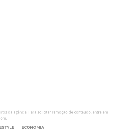
2 dias ago
Giovanni Zarutti explica quando a
carta de crédito pode fazer sentido
na compra de imóveis e veículos
2 dias ago
eiros da agência. Para solicitar remoção de conteúdo, entre em
com.
FESTYLE
ECONOMIA