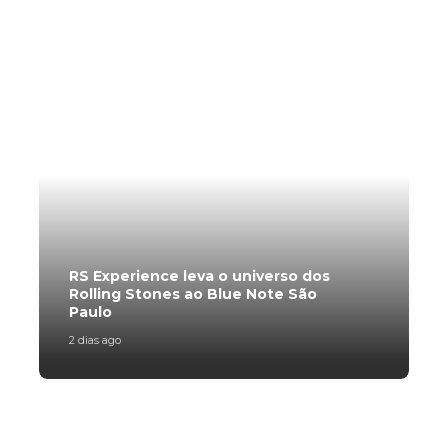
Trending Slider
RS Experience leva o universo dos
M
Rolling Stones ao Blue Note São
c
Paulo
p
2 dias ago
2