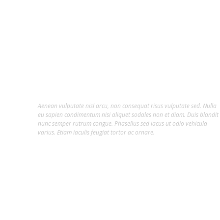
About Us
Lorem ipsum dolor sit amet, consectetur
adipiscing elit.
Aenean vulputate nisl arcu, non consequat risus vulputate sed. Nulla
eu sapien condimentum nisi aliquet sodales non et diam. Duis blandit
nunc semper rutrum congue. Phasellus sed lacus ut odio vehicula
varius. Etiam iaculis feugiat tortor ac ornare.
Hot Tags
##INFLUENCER
#ARTE
#CLAIR DA SILVEIRA