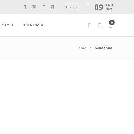
09
AGO
LOG IN
2026
0
FESTYLE
ECONOMIA
Home
Academia