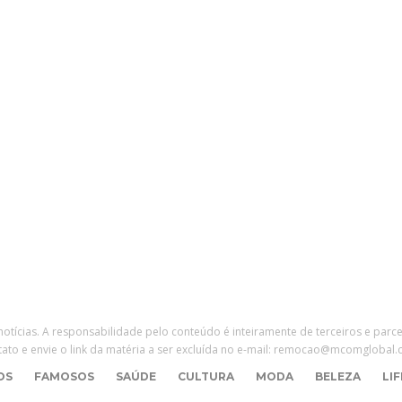
Subscribe Now
 notícias. A responsabilidade pelo conteúdo é inteiramente de terceiros e parc
tato e envie o link da matéria a ser excluída no e-mail: remocao@mcomglobal.
OS
FAMOSOS
SAÚDE
CULTURA
MODA
BELEZA
LI