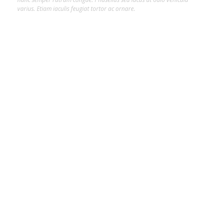
varius. Etiam iaculis feugiat tortor ac ornare.
Hot Tags
##INFLUENCER
#ARTE
#CLAIR DA SILVEIRA
#CLAIR DA SILVEIRA SAVINO
#CONFORTE-SE
#COPA DO MUNDO
#CULTURA
#INTELIGÊNCIA ARTIFICIAL
#JOINVILLE
#MAX FASHION TOUR
#MIDIA
#ODOGUIINHA
#REJANE PAULETTI
#SALTO COUTURE
#TIPS
Trending Slider