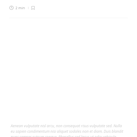
2 min
About Us
Lorem ipsum dolor sit amet, consectetur
adipiscing elit.
Aenean vulputate nisl arcu, non consequat risus vulputate sed. Nulla
eu sapien condimentum nisi aliquet sodales non et diam. Duis blandit
nunc semper rutrum congue. Phasellus sed lacus ut odio vehicula