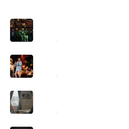
Latest
Popular
RS Experience leva o universo dos
Rolling Stones ao Blue Note São
Paulo
2 dias ago
Marília Tavares entra para a lista de
consideração do Latin Grammy com
o projeto “Marília 2.0”
3 dias ago
Dia dos Pais: cinco atitudes simples
que ajudarão seu pai a cuidar melhor
da saúde
3 dias ago