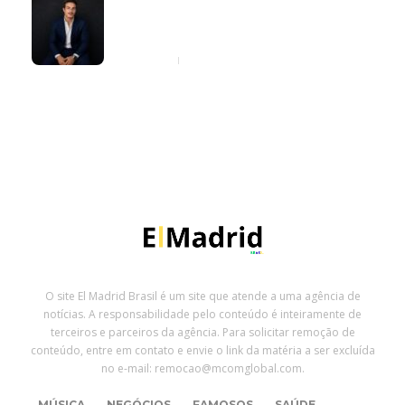
Giovanni Zarutti explica quando a
carta de crédito pode fazer sentido
na compra de imóveis e veículos
3 dias ago
O site El Madrid Brasil é um site que atende a uma agência de
notícias. A responsabilidade pelo conteúdo é inteiramente de
terceiros e parceiros da agência. Para solicitar remoção de
conteúdo, entre em contato e envie o link da matéria a ser excluída
no e-mail: remocao@mcomglobal.com.
MÚSICA
NEGÓCIOS
FAMOSOS
SAÚDE