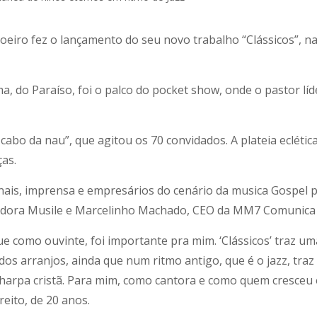
oeiro fez o lançamento do seu novo trabalho “Clássicos”, na
a, do Paraíso, foi o palco do pocket show, onde o pastor lí
 cabo da nau”, que agitou os 70 convidados. A plateia ecléti
ças.
onais, imprensa e empresários do cenário da musica Gospel
buidora Musile e Marcelinho Machado, CEO da MM7 Comunica
ue como ouvinte, foi importante pra mim. ‘Clássicos’ traz u
dos arranjos, ainda que num ritmo antigo, que é o jazz, tr
 harpa cristã. Para mim, como cantora e como quem cresceu 
reito, de 20 anos.