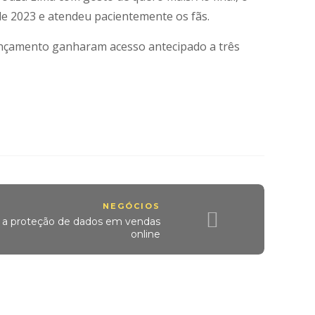
de 2023 e atendeu pacientemente os fãs.
 lançamento ganharam acesso antecipado a três
NEGÓCIOS
e a proteção de dados em vendas
online