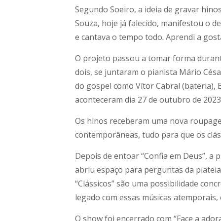
Segundo Soeiro, a ideia de gravar hino
Souza, hoje já falecido, manifestou o d
e cantava o tempo todo. Aprendi a gosta
O projeto passou a tomar forma durante
dois, se juntaram o pianista Mário Cés
do gospel como Vítor Cabral (bateria),
aconteceram dia 27 de outubro de 2023, 
Os hinos receberam uma nova roupagem, 
contemporâneas, tudo para que os clás
Depois de entoar “Confia em Deus”, a p
abriu espaço para perguntas da platei
“Clássicos” são uma possibilidade concre
legado com essas músicas atemporais, 
O show foi encerrado com “Face a adora