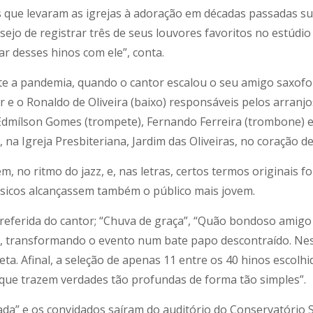
s que levaram as igrejas à adoração em décadas passadas s
esejo de registrar três de seus louvores favoritos no estúdi
r desses hinos com ele”, conta.
 a pandemia, quando o cantor escalou o seu amigo saxofoni
ar e o Ronaldo de Oliveira (baixo) responsáveis pelos arra
 Edmílson Gomes (trompete), Fernando Ferreira (trombone) e
na Igreja Presbiteriana, Jardim das Oliveiras, no coração d
no ritmo do jazz, e, nas letras, certos termos originais f
sicos alcançassem também o público mais jovem.
referida do cantor; “Chuva de graça”, “Quão bondoso amigo é
a, transformando o evento num bate papo descontraído. Nes
ta. Afinal, a seleção de apenas 11 entre os 40 hinos escolhi
que trazem verdades tão profundas de forma tão simples”.
da” e os convidados saíram do auditório do Conservatório S