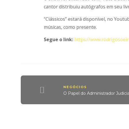
cantor distribuiu autógrafos em seu li
“Clássicos” estará disponível, no Youtu
músicas, como presente.
Segue o link:
https://www.rodrigosoei
NEGÓCIOS
O Papel do Administrador Judicia