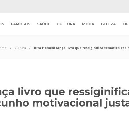
OS
FAMOSOS
SAÚDE
CULTURA
MODA
BELEZA
LI
ome
Cultura
Rita Homem lança livro que ressiginifica temática espi
a livro que ressiginifi
 cunho motivacional jus