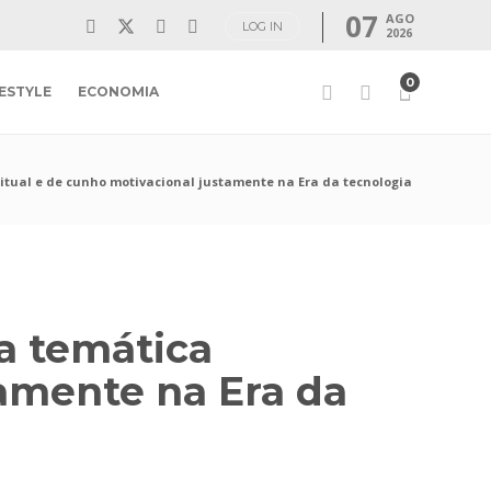
07
AGO
LOG IN
2026
0
FESTYLE
ECONOMIA
ritual e de cunho motivacional justamente na Era da tecnologia
ca temática
tamente na Era da