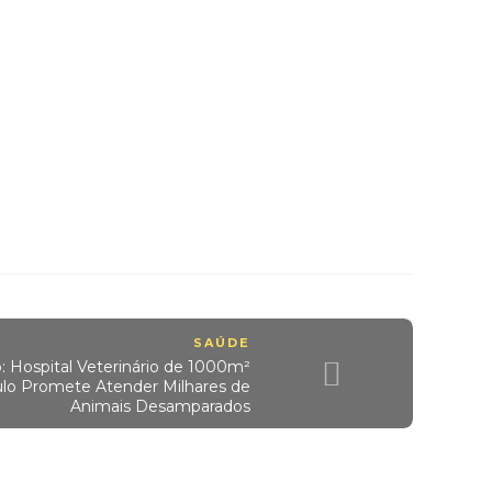
SAÚDE
: Hospital Veterinário de 1000m²
ulo Promete Atender Milhares de
Animais Desamparados