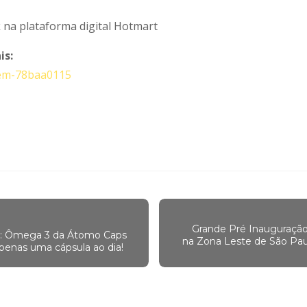
na plataforma digital Hotmart
is:
mem-78baa0115
Grande Pré Inauguração
do: Ômega 3 da Átomo Caps
na Zona Leste de São Pa
enas uma cápsula ao dia!