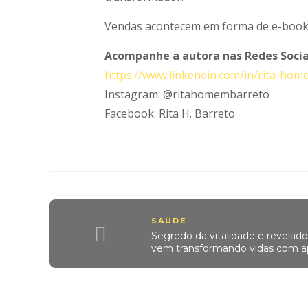
Vendas acontecem em forma de e-book 
Acompanhe a autora nas Redes Socia
https://www.linkendin.com/in/rita-ho
Instagram: @ritahomembarreto
Facebook: Rita H. Barreto
SAÚDE
Segredo da vitalidade é revela
vem transformando vidas com ap