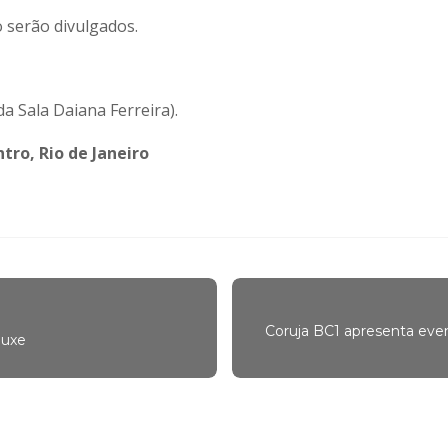
 serão divulgados.
da Sala Daiana Ferreira).
ntro, Rio de Janeiro
Coruja BC1 apresenta eve
luxe