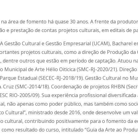
a na área de fomento há quase 30 anos. A frente da produtor
o e prestação de contas projetos culturais, em editais de patr
A Gestão Cultural e Gestão Empresarial (UCAM), Bacharel em
ortantes projetos culturais, como a direção de Produção da 
 dentre outros que estão em período de captação. Atuou na
 Municipal de Arte Hélio Oiticica (SMC-RJ-2020/21). Direçã
Parque Estadual (SECEC-RJ-2018/19). Gestão Cultural no Mus
 Cruz (SMC-2014/18). Coordenação de projetos RHBN (Secreta
SESC RIO-2005/09). Sua experiência profissional diversificad
ral, não apenas como poder público, mas também como socied
o Cultural”, ministrado desde 2016, onde desenvolve um vali
ultural, contribuindo positivamente para o fomento da eco
o, como resultado do curso, intitulado “Guia da Arte ao Prod