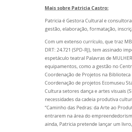
Mais sobre Patricia Castro:
Patricia é Gestora Cultural e consultor
gestão, elaboração, formatação, inscriçã
Com um extenso currículo, que traz MB
DRT: 24.721 (SPD-RJ), tem assinado imp
espetáculo teatral Palavras de MULHER,
equipamentos, como a gestão no Centro
Coordenação de Projetos na Biblioteca 
Coordenação de projetos Ecomuseu Sta.
Cultura setores dança e artes visuais (
necessidades da cadeia produtiva cultu
“Caminho das Pedras: da Arte ao Produt
entrarem na área do empreendedorismo c
ainda, Patricia pretende lançar um livr