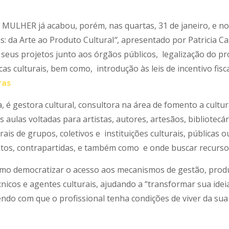
MULHER já acabou, porém, nas quartas, 31 de janeiro, e no 
: da Arte ao Produto Cultural
“
, apresentado por Patricia C
e seus projetos junto aos órgãos públicos, legalização do 
cas culturais, bem como, introdução às leis de incentivo fisc
ras
iva, é gestora cultural, consultora na área de fomento a cultu
 aulas voltadas para artistas, autores, artesãos, bibliotecá
rais de grupos, coletivos e instituições culturais, pública
tos, contrapartidas, e também como e onde buscar recursos
como democratizar o acesso aos mecanismos de gestão, pro
écnicos e agentes culturais, ajudando a “transformar sua ide
ndo com que o profissional tenha condições de viver da sua 