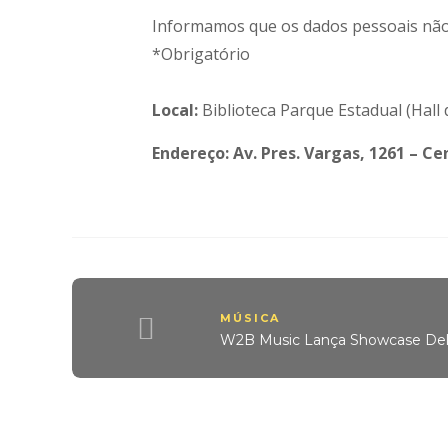
Informamos que os dados pessoais não
*Obrigatório
Local:
Biblioteca Parque Estadual (Hall 
Endereço: Av. Pres. Vargas, 1261 – Ce
MÚSICA
W2B Music Lança Showcase De