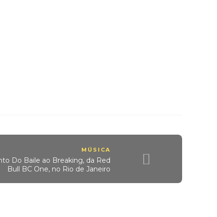
MÚSICA
nto Do Baile ao Breaking, da Red
Bull BC One, no Rio de Janeiro