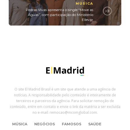
MÚSICA
Pedras Vivas apresenta o single “Move as
Águas”, com participação do Ministério
Ellevar
O site El Madrid Brasil é um site que atende a uma agência de
notícias. A responsabilidade pelo conteúdo é inteiramente de
terceiros e parceiros da agência. Para solicitar remoção de
conteúdo, entre em contato e envie o link da matéria a ser excluída
no e-mail: remocao@mcomglobal.com.
MÚSICA
NEGÓCIOS
FAMOSOS
SAÚDE