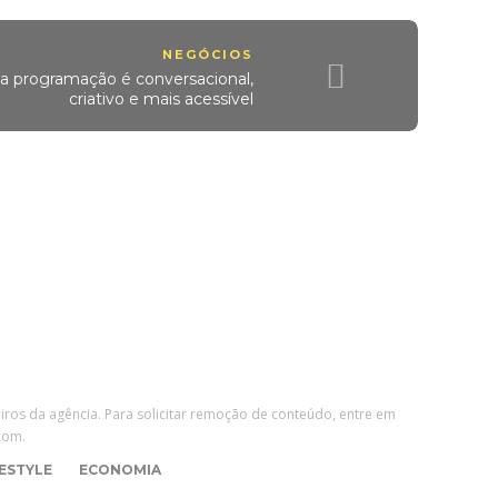
NEGÓCIOS
da programação é conversacional,
criativo e mais acessível
eiros da agência. Para solicitar remoção de conteúdo, entre em
com.
FESTYLE
ECONOMIA