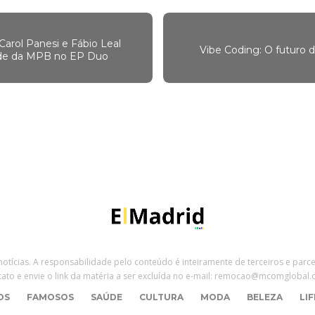
Carol Panesi e Fábio Leal
Vibe Coding: O futuro 
dade da MPB no EP Duo
 notícias. A responsabilidade pelo conteúdo é inteiramente de terceiros e parc
tato e envie o link da matéria a ser excluída no e-mail: remocao@mcomglobal.
OS
FAMOSOS
SAÚDE
CULTURA
MODA
BELEZA
LI