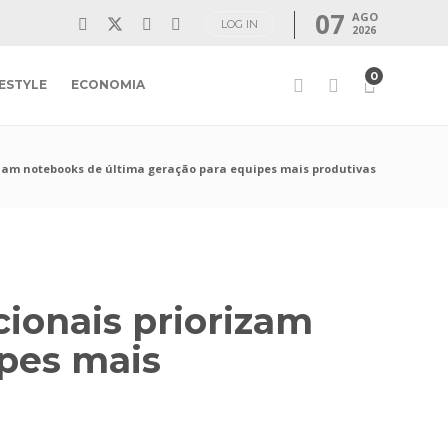
07
AGO
LOG IN
2026
0
FESTYLE
ECONOMIA
izam notebooks de última geração para equipes mais produtivas
cionais priorizam
ipes mais