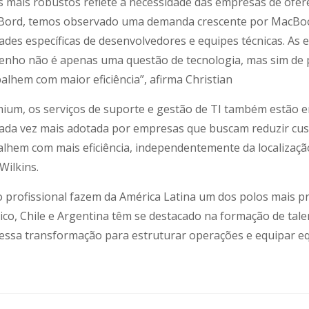
 mais robustos reflete a necessidade das empresas de ofe
Na Bord, temos observado uma demanda crescente por MacB
des específicas de desenvolvedores e equipes técnicas. As 
nho não é apenas uma questão de tecnologia, mas sim de pr
lhem com maior eficiência”, afirma Christian
ium, os serviços de suporte e gestão de TI também estão e
ada vez mais adotada por empresas que buscam reduzir custos
alhem com mais eficiência, independentemente da localizaç
Wilkins.
ção profissional fazem da América Latina um dos polos mais 
xico, Chile e Argentina têm se destacado na formação de tal
sa transformação para estruturar operações e equipar equi