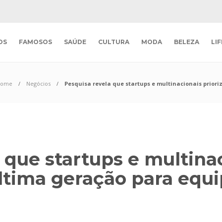
OS
FAMOSOS
SAÚDE
CULTURA
MODA
BELEZA
LI
Home
Negócios
Pesquisa revela que startups e multinacionais prior
 que startups e multina
ltima geração para equ