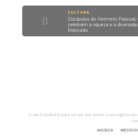
CULTURA
Discípulos de Hermeto Pascoal, 
celebram a riqueza e a diversi
Repicado
O site El Madrid Brasil é um site que atende a uma agência de
con
MÚSICA
NEGÓCI