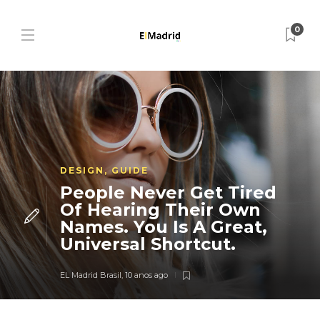
0
DESIGN
,
GUIDE
People Never Get Tired
Of Hearing Their Own
Names. You Is A Great,
Universal Shortcut.
EL Madrid Brasil
,
10 anos ago