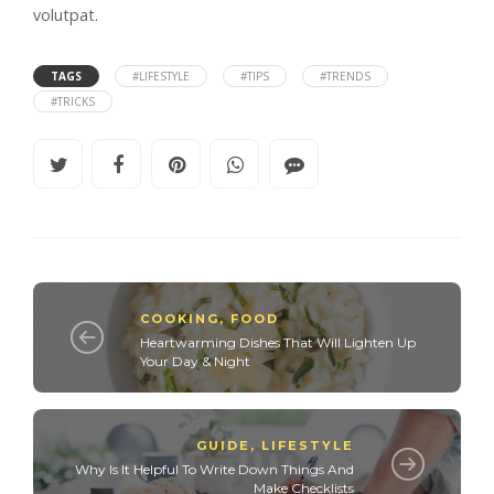
volutpat.
TAGS
#LIFESTYLE
#TIPS
#TRENDS
#TRICKS
COOKING
,
FOOD
Heartwarming Dishes That Will Lighten Up
Your Day & Night
GUIDE
,
LIFESTYLE
Why Is It Helpful To Write Down Things And
Make Checklists