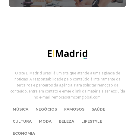
O site El Madrid Brasil é um site que atende a uma agência de
notícias. A responsabilidade pelo conteúdo é inteiramente de
terceiros e parceiros da agência. Para solicitar remoção de
conteúdo, entre em contato e envie o link da matéria a ser excluída
no e-mail: remocao@mcomglobal.com.
MÚSICA
NEGÓCIOS
FAMOSOS
SAÚDE
CULTURA
MODA
BELEZA
LIFESTYLE
ECONOMIA