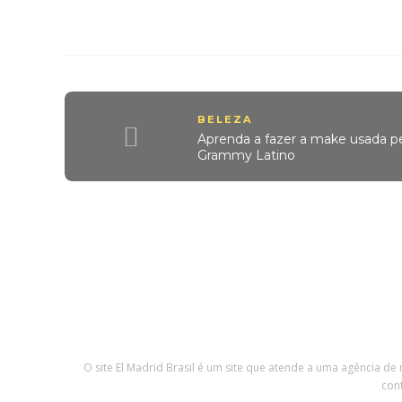
BELEZA
Aprenda a fazer a make usada pe
Grammy Latino
O site El Madrid Brasil é um site que atende a uma agência de
con