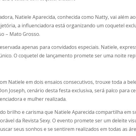
dora, Natiele Aparecida, conhecida como Natty, vai além ao 
tória, a influenciadora está organizando um coquetel exclu
so – Mato Grosso.
reservada apenas para convidados especiais. Natiele, expres
 único. O coquetel de lançamento promete ser uma noite rep
 com Natiele em dois ensaios consecutivos, trouxe toda a b
Don Joseph, cenário desta festa exclusiva, será palco para 
enciadora e mulher realizada.
 do brilho e carisma que Natiele Aparecida compartilha em s
ável da Revista Sexy. O evento promete ser um deleite visu
buscar seus sonhos e se sentirem realizados em todas as áre