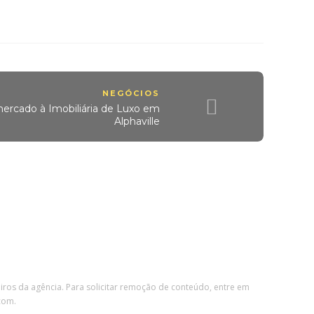
NEGÓCIOS
ercado à Imobiliária de Luxo em
Alphaville
eiros da agência. Para solicitar remoção de conteúdo, entre em
com.