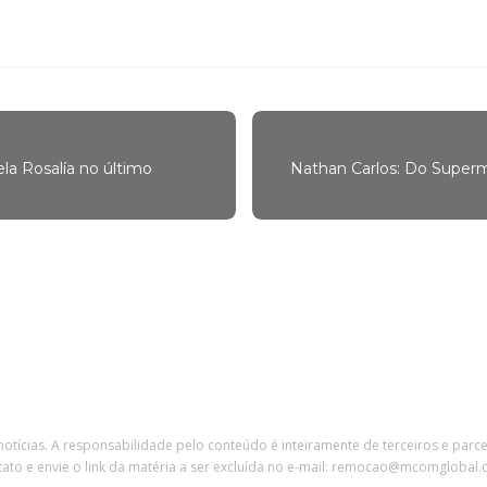
la Rosalía no último
Nathan Carlos: Do Superm
 notícias. A responsabilidade pelo conteúdo é inteiramente de terceiros e parc
tato e envie o link da matéria a ser excluída no e-mail: remocao@mcomglobal.