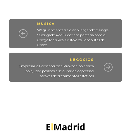
MÚSICA
Waguinho encerra o ano lançando o single
“Obrigado Por Tudo” em parceria com o
Chega Mais Pra Cristo e os Sambistas de
Cristo
NEGÓCIOS
Empresária Farmacêutica Provoca polêmica
ao ajudar pessoas a se curar da depressão
através de tratamentos estéticos