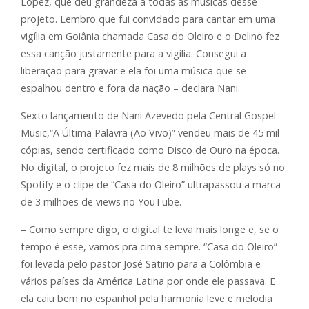
Lopez, que deu grandeza a todas as músicas desse
projeto. Lembro que fui convidado para cantar em uma
vigília em Goiânia chamada Casa do Oleiro e o Delino fez
essa canção justamente para a vigília. Consegui a
liberação para gravar e ela foi uma música que se
espalhou dentro e fora da nação – declara Nani.
Sexto lançamento de Nani Azevedo pela Central Gospel
Music,“A Última Palavra (Ao Vivo)” vendeu mais de 45 mil
cópias, sendo certificado como Disco de Ouro na época.
No digital, o projeto fez mais de 8 milhões de plays só no
Spotify e o clipe de “Casa do Oleiro” ultrapassou a marca
de 3 milhões de views no YouTube.
– Como sempre digo, o digital te leva mais longe e, se o
tempo é esse, vamos pra cima sempre. “Casa do Oleiro”
foi levada pelo pastor José Satirio para a Colômbia e
vários países da América Latina por onde ele passava. E
ela caiu bem no espanhol pela harmonia leve e melodia