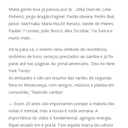
Muita gente boa já passou por lá …Zélia Duncan; Leila
Pinheiro; Jorge Aragão;Fagner; Paolla oliveira; Pedro Bial;
Júnior; Mart’nália; Maria rita;Zé Renato; Xande de Pilares;
Paulão 7 cordas; João Bosco; Alex Escobar; Tia Surica e
muito mais…
De lá para cá, o evento virou símbolo de resistência,
sinônimo de bons serviços prestados ao samba e já foi
parar até nas páginas do jornal americano. ‘Deu no New
York Times’
As amizades e são um resumo das tardes de segunda-
feira no Renascença, com amigos, músicos e plateia em
comunhão, “fazendo samba”.
— Esses 20 anos são importantes porque a maioria das
rodas é mensal, mas a nossa é toda semana. A
importância do clube é fundamental, agregou energia,
fiquei viciado em ir pra lá. Tem aquela marca da cultura