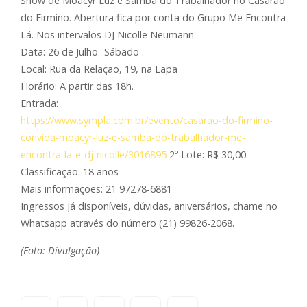
Show de Moacyr Luz e Samba do Trabalhador no Casarão
do Firmino. Abertura fica por conta do Grupo Me Encontra
Lá. Nos intervalos DJ Nicolle Neumann.
Data: 26 de Julho- Sábado .
Local: Rua da Relação, 19, na Lapa
Horário: A partir das 18h.
Entrada:
https://www.sympla.com.br/evento/casarao-do-firmino-
convida-moacyr-luz-e-samba-do-trabalhador-me-
encontra-la-e-dj-nicolle/3016895
2º Lote: R$ 30,00
Classificação: 18 anos
Mais informações: 21 97278-6881
Ingressos já disponíveis, dúvidas, aniversários, chame no
Whatsapp através do número (21) 99826-2068.
(Foto: Divulgação)