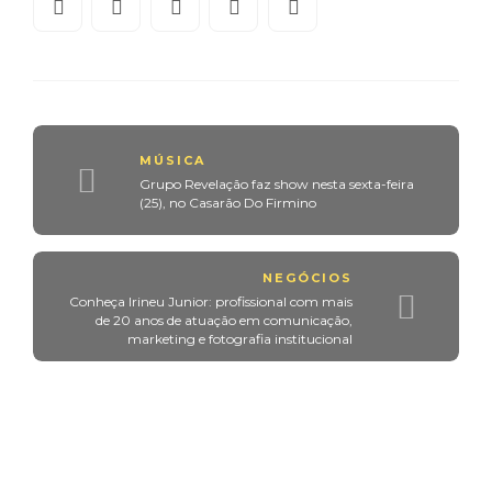
MÚSICA
Grupo Revelação faz show nesta sexta-feira
(25), no Casarão Do Firmino
NEGÓCIOS
Conheça Irineu Junior: profissional com mais
de 20 anos de atuação em comunicação,
marketing e fotografia institucional