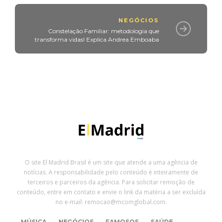
NEGÓCIOS
Constelação Familiar: metodologia que
transforma vidas! Explica Andrea Emboaba
O site El Madrid Brasil é um site que atende a uma agência de
notícias. A responsabilidade pelo conteúdo é inteiramente de
terceiros e parceiros da agência. Para solicitar remoção de
conteúdo, entre em contato e envie o link da matéria a ser excluída
no e-mail: remocao@mcomglobal.com.
MÚSICA
NEGÓCIOS
FAMOSOS
SAÚDE