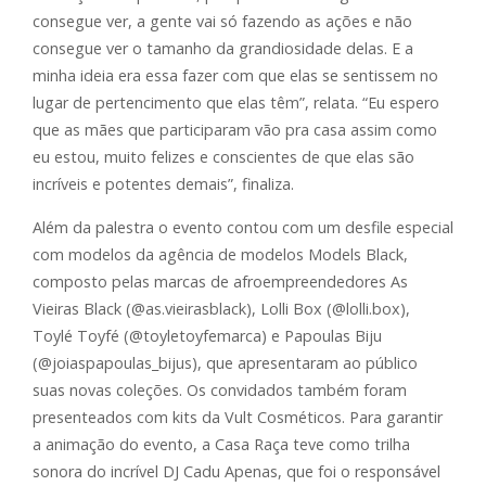
consegue ver, a gente vai só fazendo as ações e não
consegue ver o tamanho da grandiosidade delas. E a
minha ideia era essa fazer com que elas se sentissem no
lugar de pertencimento que elas têm”, relata. “Eu espero
que as mães que participaram vão pra casa assim como
eu estou, muito felizes e conscientes de que elas são
incríveis e potentes demais”, finaliza.
Além da palestra o evento contou com um desfile especial
com modelos da agência de modelos Models Black,
composto pelas marcas de afroempreendedores As
Vieiras Black (@as.vieirasblack), Lolli Box (@lolli.box),
Toylé Toyfé (@toyletoyfemarca) e Papoulas Biju
(@joiaspapoulas_bijus), que apresentaram ao público
suas novas coleções. Os convidados também foram
presenteados com kits da Vult Cosméticos. Para garantir
a animação do evento, a Casa Raça teve como trilha
sonora do incrível DJ Cadu Apenas, que foi o responsável