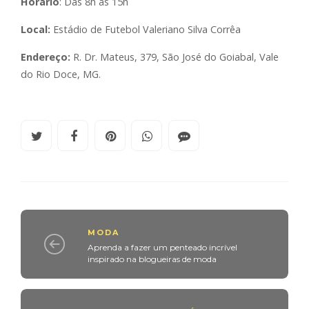
Horário
: Das 8h às 15h
Local:
Estádio de Futebol Valeriano Silva Corrêa
Endereço:
R. Dr. Mateus, 379, São José do Goiabal, Vale
do Rio Doce, MG.
MODA
Aprenda a fazer um penteado incrível
inspirado na blogueiras de moda