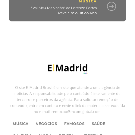
MÚSICA
"Vai Meu Malvadão" de Lorenzo Fortes
Revela-se o Hit do Ano
O site El Madrid Brasil é um site que atende a uma agência de
notícias. A responsabilidade pelo conteúdo é inteiramente de
terceiros e parceiros da agência. Para solicitar remoção de
conteúdo, entre em contato e envie o link da matéria a ser excluída
no e-mail: remocao@mcomglobal.com.
MÚSICA
NEGÓCIOS
FAMOSOS
SAÚDE