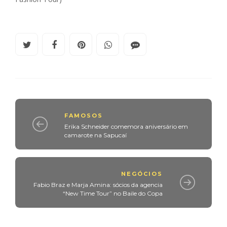
FAMOSOS
Erika Schneider comemora aniversário em
camarote na Sapucaí
NEGÓCIOS
Fabio Braz e Marja Amina: sócios da agencia
“New Time Tour” no Baile do Copa