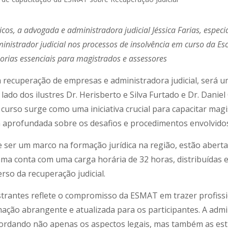
cos, a advogada e administradora judicial Jéssica Farias, espec
nistrador judicial nos processos de insolvência em curso da Es
eorias essenciais para magistrados e assessores
m recuperação de empresas e administradora judicial, será u
 lado dos ilustres Dr. Herisberto e Silva Furtado e Dr. Dani
urso surge como uma iniciativa crucial para capacitar magi
 aprofundada sobre os desafios e procedimentos envolvidos 
e ser um marco na formação jurídica na região, estão abert
rama conta com uma carga horária de 32 horas, distribuída
rso da recuperação judicial.
trantes reflete o compromisso da ESMAT em trazer profissi
ção abrangente e atualizada para os participantes. A admini
bordando não apenas os aspectos legais, mas também as estr