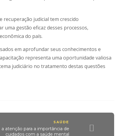
e recuperação judicial tem crescido
ar uma gestão eficaz desses processos,
 econômica do país.
ressados em aprofundar seus conhecimentos e
 capacitação representa uma oportunidade valiosa
istema judiciário no tratamento destas questões
SAÚDE
a atenção para a importância de
cuidados com a saúde mental