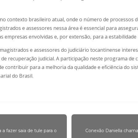
 no contexto brasileiro atual, onde o número de processos d
agistrados e assessores nessa área é essencial para assegur
as empresas envolvidas e, por extensão, para a estabilidade
a magistrados e assessores do judiciário tocantinense inte
s de recuperação judicial. A participação neste programa de
e contribuir para a melhoria da qualidade e eficiência do s
rial do Brasil.
a a fazer saia de tule para o
Conexão Daniella chama 