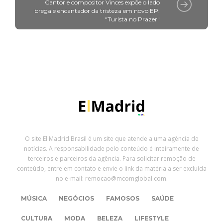
Cantor e compositor Vinces expõe o lado
brega e encantador da tristeza em novo EP:
"Turista no Prazer"
O site El Madrid Brasil é um site que atende a uma agência de
notícias. A responsabilidade pelo conteúdo é inteiramente de
terceiros e parceiros da agência. Para solicitar remoção de
conteúdo, entre em contato e envie o link da matéria a ser excluída
no e-mail: remocao@mcomglobal.com.
MÚSICA
NEGÓCIOS
FAMOSOS
SAÚDE
CULTURA
MODA
BELEZA
LIFESTYLE