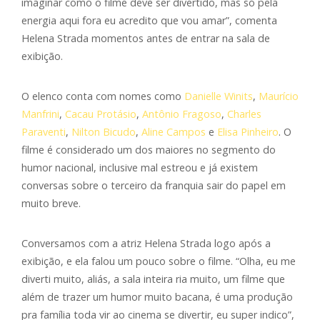
imaginar como o filme deve ser divertido, mas só pela
energia aqui fora eu acredito que vou amar”, comenta
Helena Strada momentos antes de entrar na sala de
exibição.
O elenco conta com nomes como
Danielle Winits
,
Maurício
Manfrini
,
Cacau Protásio
,
Antônio Fragoso
,
Charles
Paraventi
,
Nilton Bicudo
,
Aline Campos
e
Elisa Pinheiro
. O
filme é considerado um dos maiores no segmento do
humor nacional, inclusive mal estreou e já existem
conversas sobre o terceiro da franquia sair do papel em
muito breve.
Conversamos com a atriz Helena Strada logo após a
exibição, e ela falou um pouco sobre o filme. “Olha, eu me
diverti muito, aliás, a sala inteira ria muito, um filme que
além de trazer um humor muito bacana, é uma produção
pra família toda vir ao cinema se divertir, eu super indico”,