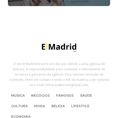
O site El Madrid Brasil é um site que atende a uma agência de
notícias. A responsabilidade pelo conteúdo é inteiramente de
terceiros e parceiros da agência. Para solicitar remoção de
conteúdo, entre em contato e envie o link da matéria a ser excluída
no e-mail: remocao@mcomglobal.com.
MÚSICA
NEGÓCIOS
FAMOSOS
SAÚDE
CULTURA
MODA
BELEZA
LIFESTYLE
ECONOMIA