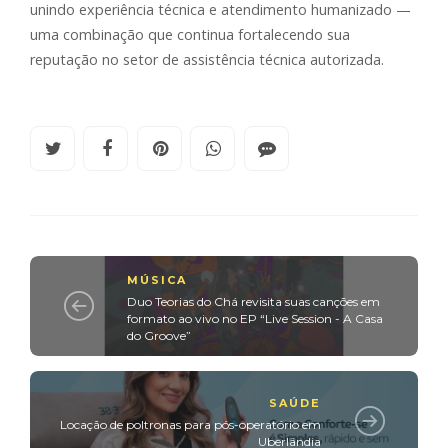
unindo experiência técnica e atendimento humanizado —
uma combinação que continua fortalecendo sua
reputação no setor de assistência técnica autorizada.
MÚSICA
Duo Teorias do Chá revisita suas canções em
formato ao vivo no EP “Live Session - A Casa
do Groove”
SAÚDE
Locação de poltronas para pós-operatório em
Uberlândia