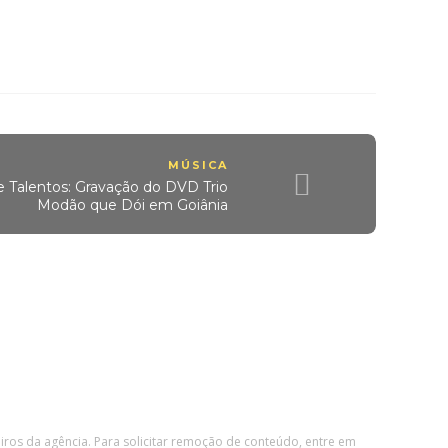
MÚSICA
 Talentos: Gravação do DVD Trio
Modão que Dói em Goiânia
eiros da agência. Para solicitar remoção de conteúdo, entre em