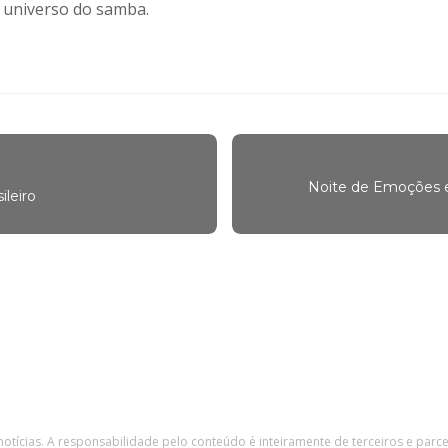
 universo do samba.
Noite de Emoções e
ileiro
 notícias. A responsabilidade pelo conteúdo é inteiramente de terceiros e parc