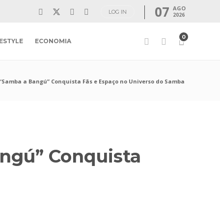
07
AGO
LOG IN
2026
0
FESTYLE
ECONOMIA
“Samba a Bangú” Conquista Fãs e Espaço no Universo do Samba
ngú” Conquista