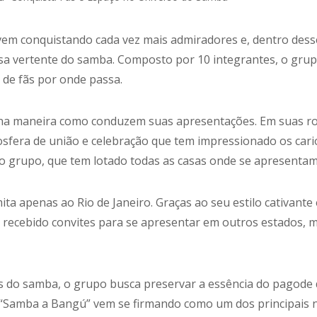
em conquistando cada vez mais admiradores e, dentro dess
a vertente do samba. Composto por 10 integrantes, o gru
 de fãs por onde passa.
 na maneira como conduzem suas apresentações. Em suas rod
sfera de união e celebração que tem impressionado os cario
o grupo, que tem lotado todas as casas onde se apresentam
ita apenas ao Rio de Janeiro. Graças ao seu estilo cativan
recebido convites para se apresentar em outros estados, m
os do samba, o grupo busca preservar a essência do pagod
, o “Samba a Bangú” vem se firmando como um dos principai