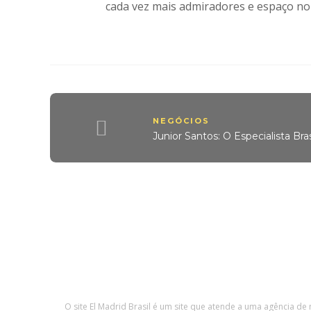
cada vez mais admiradores e espaço no
NEGÓCIOS
Junior Santos: O Especialista Bras
O site El Madrid Brasil é um site que atende a uma agência de