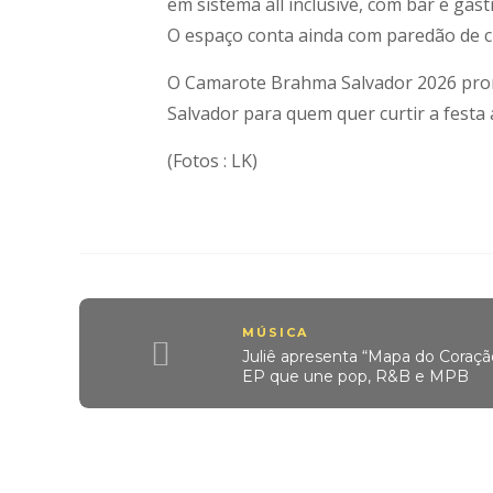
em sistema all inclusive, com bar e gas
O espaço conta ainda com paredão de c
O Camarote Brahma Salvador 2026 prom
Salvador para quem quer curtir a festa
(Fotos : LK)
MÚSICA
Juliê apresenta “Mapa do Coraç
EP que une pop, R&B e MPB