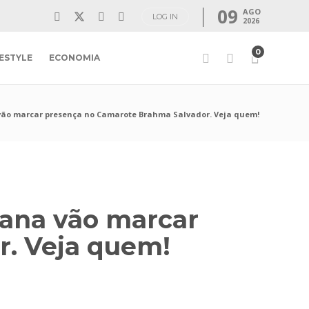
09
AGO
LOG IN
2026
0
FESTYLE
ECONOMIA
vão marcar presença no Camarote Brahma Salvador. Veja quem!
iana vão marcar
r. Veja quem!