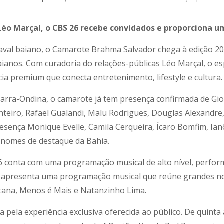
Léo Marçal, o CBS 26 recebe convidados e proporciona 
aval baiano, o Camarote Brahma Salvador chega à edição 2
 baianos. Com curadoria do relações-públicas Léo Marçal, o 
ia premium que conecta entretenimento, lifestyle e cultura.
 Barra-Ondina, o camarote já tem presença confirmada de Gio
nteiro, Rafael Gualandi, Malu Rodrigues, Douglas Alexandre
sença Monique Evelle, Camila Cerqueira, Ícaro Bomfim, Ianô
s nomes de destaque da Bahia.
6 conta com uma programação musical de alto nível, perform
r apresenta uma programação musical que reúne grandes no
tana, Menos é Mais e Natanzinho Lima.
ela experiência exclusiva oferecida ao público. De quinta a