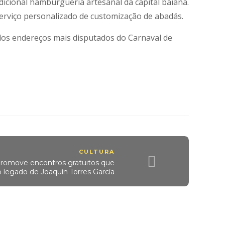
dicional hamburgueria artesanal da capital baiana.
erviço personalizado de customização de abadás.
os endereços mais disputados do Carnaval de
CULTURA
romove encontros gratuitos que
legado de Joaquín Torres García