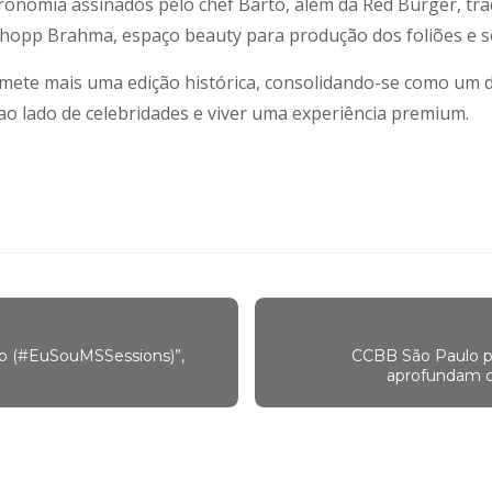
tronomia assinados pelo chef Bartô, além da Red Burger, tra
hopp Brahma, espaço beauty para produção dos foliões e s
ete mais uma edição histórica, consolidando-se como um d
 ao lado de celebridades e viver uma experiência premium.
ão (#EuSouMSSessions)”,
CCBB São Paulo p
aprofundam o 