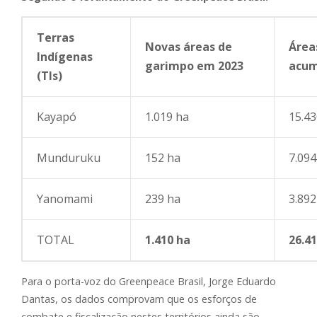
Terras
Novas áreas de
Área
Indígenas
garimpo em 2023
acum
(TIs)
Kayapó
1.019 ha
15.43
Munduruku
152 ha
7.094
Yanomami
239 ha
3.892
TOTAL
1.410 ha
26.4
Para o porta-voz do Greenpeace Brasil, Jorge Eduardo
Dantas, os dados comprovam que os esforços de
combate e fiscalização nestes territórios ainda são